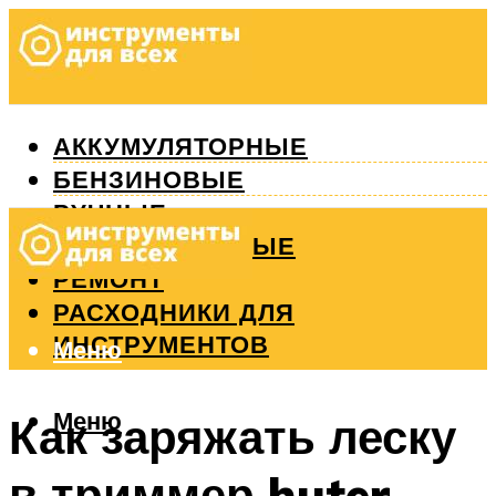
АККУМУЛЯТОРНЫЕ
БЕНЗИНОВЫЕ
РУЧНЫЕ
ИЗМЕРИТЕЛЬНЫЕ
РЕМОНТ
РАСХОДНИКИ ДЛЯ
ИНСТРУМЕНТОВ
Меню
Меню
Как заряжать леску
в триммер huter