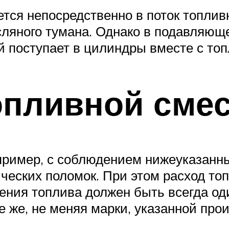
ется непосредственно в поток топли
сляного тумана. Однако в подавляю
й поступает в цилиндры вместе с то
опливной сме
пример, с соблюдением нижеуказанны
ических поломок. При этом расход топ
ения топлива должен быть всегда од
е же, не меняя марки, указанной про