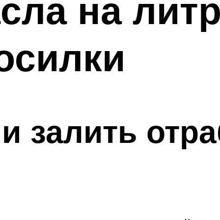
сла на литр
осилки
и залить отра