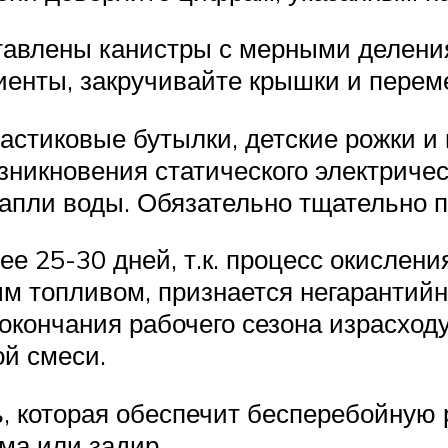
тавлены канистры с мерными делени
иенты, закручивайте крышки и перем
астиковые бутылки, детские рожки и
зникновения статического электричес
капли воды. Обязательно тщательно 
ее 25-30 дней, т.к. процесс окислени
м топливом, признается негарантий
окончания рабочего сезона израсходу
ой смеси.
, которая обеспечит бесперебойную 
ма или задир.