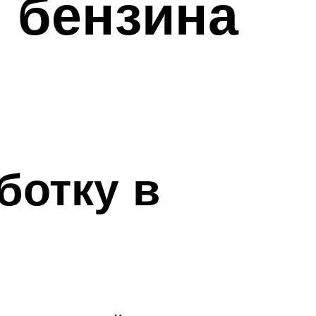
 бензина
ботку в