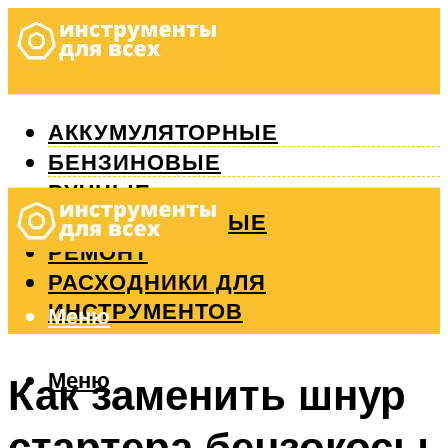
АККУМУЛЯТОРНЫЕ
БЕНЗИНОВЫЕ
РУЧНЫЕ
ИЗМЕРИТЕЛЬНЫЕ
РЕМОНТ
РАСХОДНИКИ ДЛЯ
ИНСТРУМЕНТОВ
Меню
Меню
Как заменить шнур
стартера бензокосы