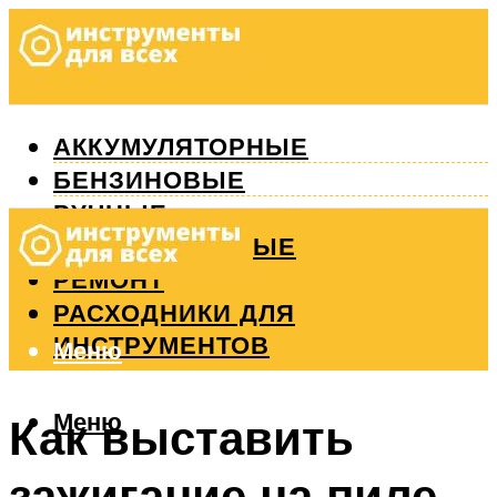
АККУМУЛЯТОРНЫЕ
БЕНЗИНОВЫЕ
РУЧНЫЕ
ИЗМЕРИТЕЛЬНЫЕ
РЕМОНТ
РАСХОДНИКИ ДЛЯ
ИНСТРУМЕНТОВ
Меню
Меню
Как выставить
зажигание на пиле