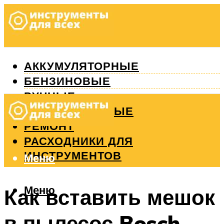
АККУМУЛЯТОРНЫЕ
БЕНЗИНОВЫЕ
РУЧНЫЕ
ИЗМЕРИТЕЛЬНЫЕ
РЕМОНТ
РАСХОДНИКИ ДЛЯ
ИНСТРУМЕНТОВ
Меню
Меню
Как вставить мешок
в пылесос Bosch