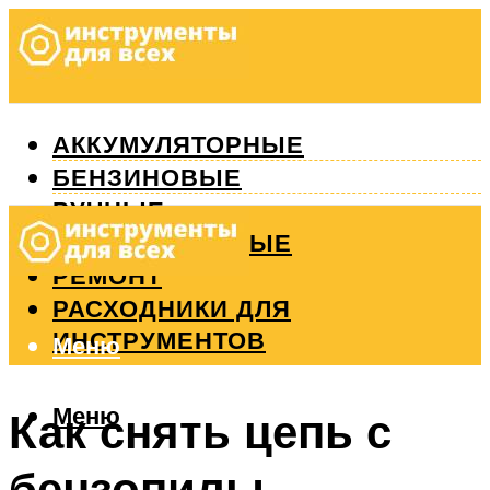
АККУМУЛЯТОРНЫЕ
БЕНЗИНОВЫЕ
РУЧНЫЕ
ИЗМЕРИТЕЛЬНЫЕ
РЕМОНТ
РАСХОДНИКИ ДЛЯ
ИНСТРУМЕНТОВ
Меню
Меню
Как снять цепь с
бензопилы