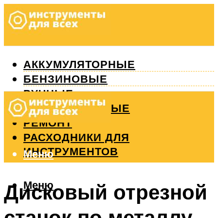
АККУМУЛЯТОРНЫЕ
БЕНЗИНОВЫЕ
РУЧНЫЕ
ИЗМЕРИТЕЛЬНЫЕ
РЕМОНТ
РАСХОДНИКИ ДЛЯ
ИНСТРУМЕНТОВ
Меню
Меню
Дисковый отрезной
станок по металлу