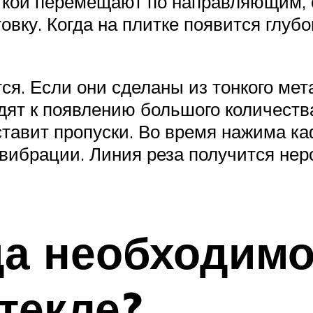
еткой перемещают по направляющим,
овку. Когда на плитке появится глубо
я. Если они сделаны из тонкого мет
одят к появлению большого количеств
тавит пропуски. Во время нажима каф
 вибрации. Линия реза получится нер
да необходимо
текле?