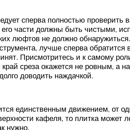
ледует сперва полностью проверить в
 его части должны быть чистыми, ис
аких люфтов не должно обнаружиться.
струмента, лучше сперва обратится в
очинят. Присмотритесь и к самому рол
е край среза окажется не ровным, а 
 долго доводить наждачкой.
тся единственным движением, от одно
ерхности кафеля, то плитка может ло
ак нужно.