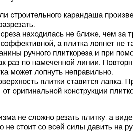
и строительного карандаша произвед
разрезать.
среза находилась не ближе, чем за т
оэффективной, а плитка лопнет не та
анины ручного плиткореза и при пом
к раз по намеченной линии. Повторн
тка может лопнуть неправильно.
оверхность плитки ставится лапка. П
 от оригинальной конструкции плитко
зма не сложно резать плитку, а видео
о не стоит со всей силы давить на ру