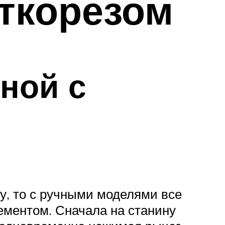
иткорезом
чной с
у, то с ручными моделями все
ементом. Сначала на станину