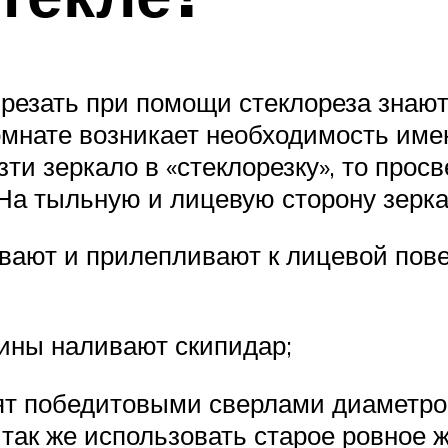
брезать при помощи стеклореза знают
омнате возникает необходимость име
зти зеркало в «стеклорезку», то про
На тыльную и лицевую сторону зерка
ивают и прилепливают к лицевой пов
дины наливают скипидар;
ят победитовыми сверлами диаметро
так же использовать старое ровное ж