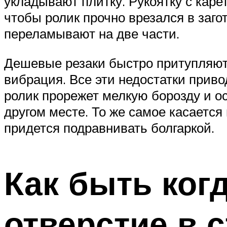
укладывают плитку. Рукоятку с кар
чтобы ролик прочно врезался в загот
переламывают на две части.
Дешевые резаки быстро притупляютс
вибрация. Все эти недостатки прив
ролик прорежет мелкую борозду и ос
другом месте. То же самое касается
придется подравнивать болгаркой.
Как быть ког
отверстие в с