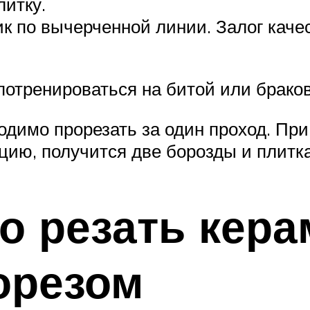
литку.
ик по вычерченной линии. Залог кач
отренироваться на битой или браков
одимо прорезать за один проход. Пр
ицию, получится две борозды и плитк
о резать кер
орезом