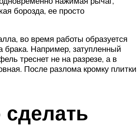
 одновременно нажимая рычаг,
кая борозда, ее просто
алла, во время работы образуется
а брака. Например, затупленный
ель треснет не на разрезе, а в
овная. После разлома кромку плитки
 сделать