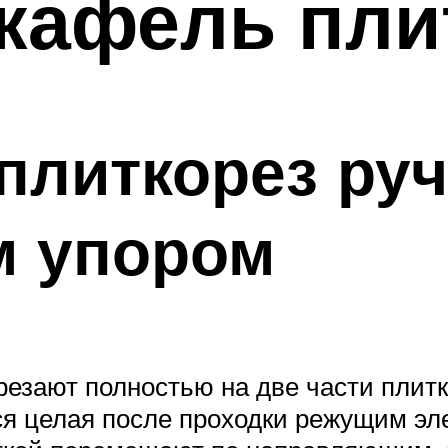
 кафель пл
 плиткорез ру
м упором
резают полностью на две части плитк
тся целая после проходки режущим эл