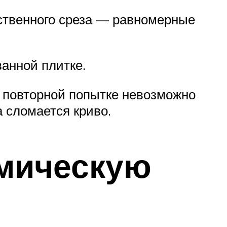
ественного среза — равномерные
анной плитке.
и повторной попытке невозможно
а сломается криво.
амическую