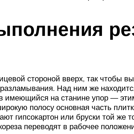
ыполнения ре
ицевой стороной вверх, так чтобы в
 разламывания. Над ним же находитс
 в имеющийся на станине упор — эти
ирокую полосу основная часть плитк
ют гипсокартон или бруски той же т
кореза переводят в рабочее положен