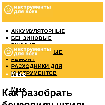
АККУМУЛЯТОРНЫЕ
БЕНЗИНОВЫЕ
РУЧНЫЕ
ИЗМЕРИТЕЛЬНЫЕ
РЕМОНТ
РАСХОДНИКИ ДЛЯ
ИНСТРУМЕНТОВ
Меню
Меню
Как разобрать
бензопилу штиль