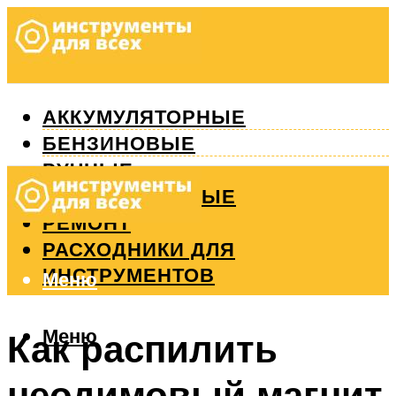
АККУМУЛЯТОРНЫЕ
БЕНЗИНОВЫЕ
РУЧНЫЕ
ИЗМЕРИТЕЛЬНЫЕ
РЕМОНТ
РАСХОДНИКИ ДЛЯ
ИНСТРУМЕНТОВ
Меню
Меню
Как распилить
неодимовый магнит