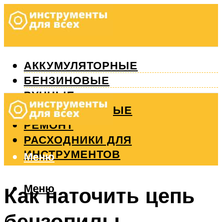
АККУМУЛЯТОРНЫЕ
БЕНЗИНОВЫЕ
РУЧНЫЕ
ИЗМЕРИТЕЛЬНЫЕ
РЕМОНТ
РАСХОДНИКИ ДЛЯ
ИНСТРУМЕНТОВ
Меню
Меню
Как наточить цепь
бензопилы