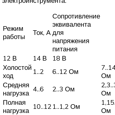
электроинструмента.
Сопротивление
эквивалента
Режим
Ток, А
для
работы
напряжения
питания
12 В
14 В
18 В
Холостой
7..1
1..2
6..12 Ом
ход
Ом
Средняя
2,3..
4..6
2..3 Ом
нагрузка
Ом
Полная
1,15
10..12
1..1,2 Ом
нагрузка
Ом