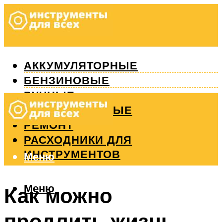
АККУМУЛЯТОРНЫЕ
БЕНЗИНОВЫЕ
РУЧНЫЕ
ИЗМЕРИТЕЛЬНЫЕ
РЕМОНТ
РАСХОДНИКИ ДЛЯ
ИНСТРУМЕНТОВ
Меню
Меню
Как можно
продлить жизнь