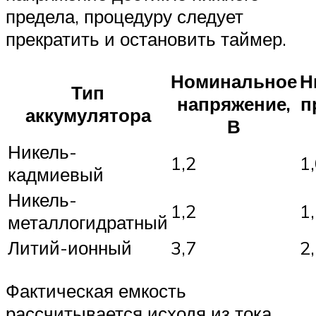
предела, процедуру следует
прекратить и остановить таймер.
Номинальное
Н
Тип
напряжение,
п
аккумулятора
В
Никель-
1,2
1
кадмиевый
Никель-
1,2
1
металлогидратный
Литий-ионный
3,7
2
Фактическая емкость
рассчитывается исходя из тока