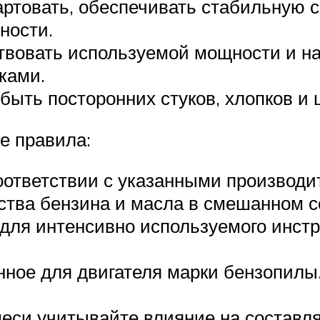
ртовать, обеспечивать стабильную с
ности.
твовать используемой мощности и на 
ками.
быть посторонних стуков, хлопков и 
е правила:
оответствии с указанными производ
йства бензина и масла в смешанном 
для интенсивно используемого инстру
нное для двигателя марки бензопилы
меси учитывайте влияние на составл