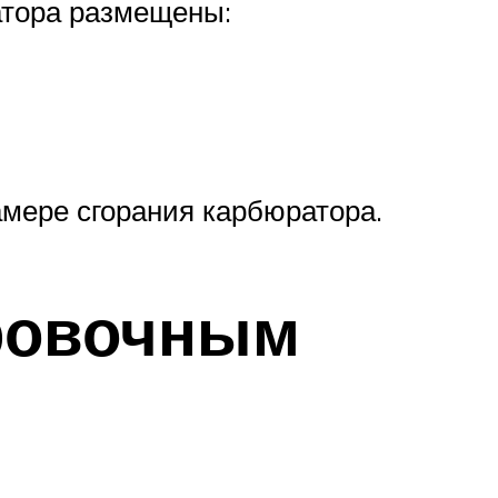
атора размещены:
мере сгорания карбюратора.
ровочным