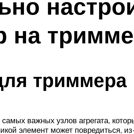
ьно настро
 на тримме
для триммера
самых важных узлов агрегата, котор
икой элемент может повредиться, из-