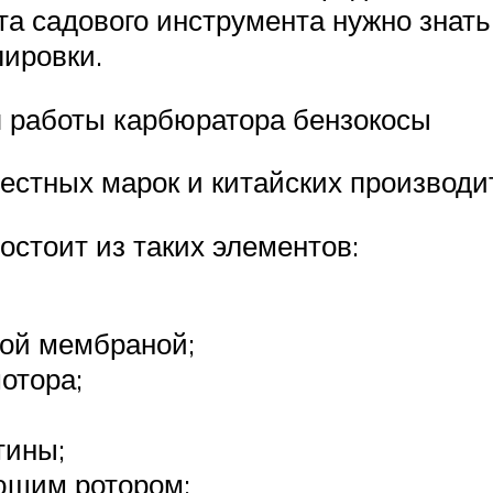
а садового инструмента нужно знать 
ировки.
п работы карбюратора бензокосы
естных марок и китайских производит
остоит из таких элементов:
ой мембраной;
отора;
тины;
ющим ротором;