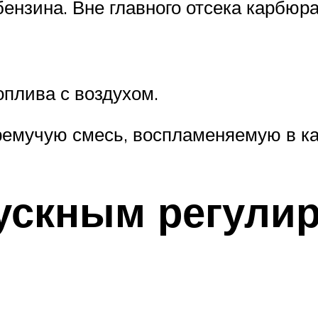
бензина. Вне главного отсека карбюр
плива с воздухом.
ремучую смесь, воспламеняемую в ка
пускным регули