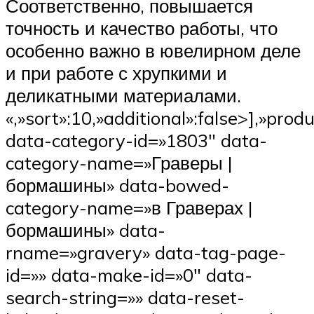
Соответственно, повышается
точность и качество работы, что
особенно важно в ювелирном деле
и при работе с хрупкими и
деликатными материалами.
«,»sort»:10,»additional»:false>],»pro
data-category-id=»1803″ data-
category-name=»Граверы |
бормашины» data-bowed-
category-name=»в Граверах |
бормашины» data-
rname=»gravery» data-tag-page-
id=»» data-make-id=»0″ data-
search-string=»» data-reset-