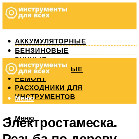
АККУМУЛЯТОРНЫЕ
БЕНЗИНОВЫЕ
РУЧНЫЕ
ИЗМЕРИТЕЛЬНЫЕ
РЕМОНТ
РАСХОДНИКИ ДЛЯ
ИНСТРУМЕНТОВ
Меню
Меню
Электростамеска.
Резьба по дереву