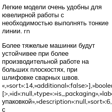
Легкие модели очень удобны для
ювелирной работы с
необходимостью выполнять тонкие
линии. rn
Более тяжелые машинки будут
устойчивее при более
производительной работе на
больших плоскостях, при
шлифовке сварных швов.
«,»sort»:14,»additional»:false>],»boole
[>,»id»:null,»type»:»is_packaging»,»la
упаковкой»,»description»:null,»sort»:6
с