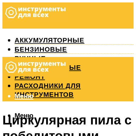
АККУМУЛЯТОРНЫЕ
БЕНЗИНОВЫЕ
РУЧНЫЕ
ИЗМЕРИТЕЛЬНЫЕ
РЕМОНТ
РАСХОДНИКИ ДЛЯ
ИНСТРУМЕНТОВ
Меню
Меню
Циркулярная пила с
победитовыми