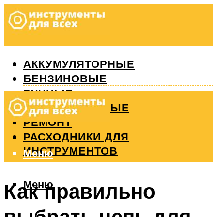
АККУМУЛЯТОРНЫЕ
БЕНЗИНОВЫЕ
РУЧНЫЕ
ИЗМЕРИТЕЛЬНЫЕ
РЕМОНТ
РАСХОДНИКИ ДЛЯ
ИНСТРУМЕНТОВ
Меню
Меню
Как правильно
выбрать цепь для