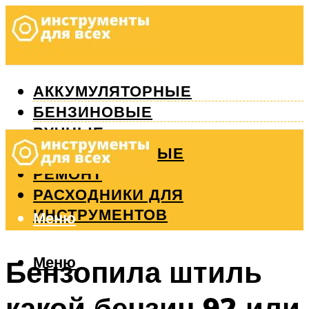
АККУМУЛЯТОРНЫЕ
БЕНЗИНОВЫЕ
РУЧНЫЕ
ИЗМЕРИТЕЛЬНЫЕ
РЕМОНТ
РАСХОДНИКИ ДЛЯ
ИНСТРУМЕНТОВ
Меню
Меню
Бензопила штиль
какой бензин 92 или