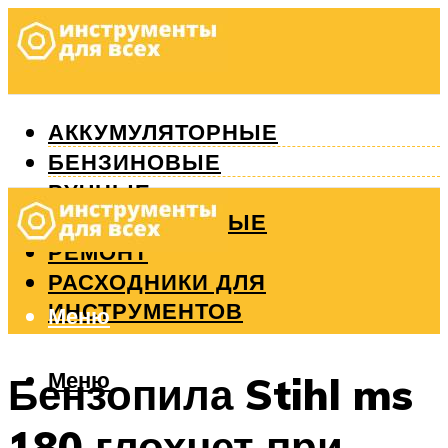
АККУМУЛЯТОРНЫЕ
БЕНЗИНОВЫЕ
РУЧНЫЕ
ИЗМЕРИТЕЛЬНЫЕ
РЕМОНТ
РАСХОДНИКИ ДЛЯ
ИНСТРУМЕНТОВ
Меню
Меню
Бензопила Stihl ms
180 глохнет при