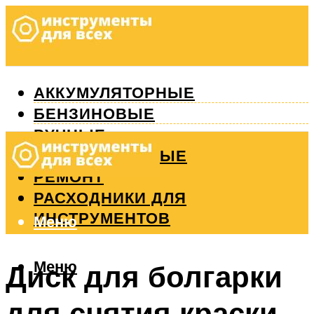
АККУМУЛЯТОРНЫЕ
БЕНЗИНОВЫЕ
РУЧНЫЕ
ИЗМЕРИТЕЛЬНЫЕ
РЕМОНТ
РАСХОДНИКИ ДЛЯ
ИНСТРУМЕНТОВ
Меню
Меню
Диск для болгарки
для снятия краски