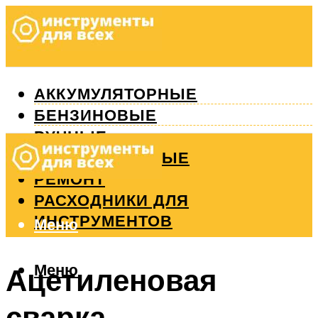
АККУМУЛЯТОРНЫЕ
БЕНЗИНОВЫЕ
РУЧНЫЕ
ИЗМЕРИТЕЛЬНЫЕ
РЕМОНТ
РАСХОДНИКИ ДЛЯ
ИНСТРУМЕНТОВ
Меню
Меню
Ацетиленовая
сварка