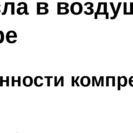
сла в возду
ре
енности комп