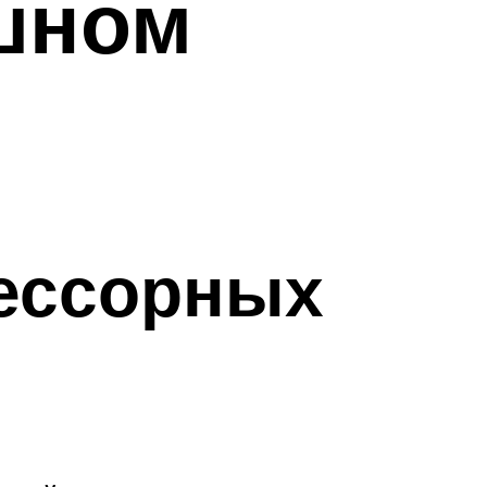
шном
рессорных