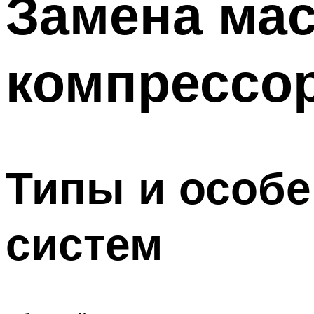
Замена ма
компрессо
Типы и особ
систем