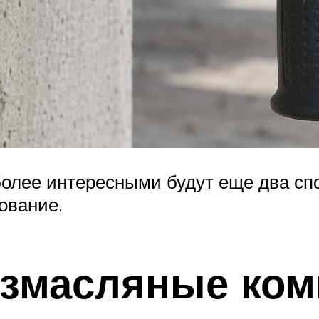
более интересными будут еще два сп
ование.
езмасляные ко