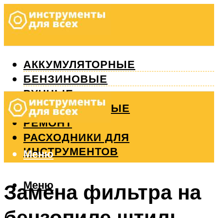
АККУМУЛЯТОРНЫЕ
БЕНЗИНОВЫЕ
РУЧНЫЕ
ИЗМЕРИТЕЛЬНЫЕ
РЕМОНТ
РАСХОДНИКИ ДЛЯ
ИНСТРУМЕНТОВ
Меню
Меню
Замена фильтра на
бензопиле штиль