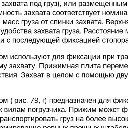
 захвата под груз), или размещенным
мность захвата соответствует номин
асс груза от спинки захвата. Верхня
удобства захвата груза. Расстояние
ки с последующей фиксацией стопора
ом используют для фиксации при тр
ному захвату. Прижимная плита пере
твия. Захват в целом с помощью дву
 ( рис. 79, г) предназначен для фи
к вилам погрузчика. Прижим может ф
ранспортировать груз на более высок
ормирование ровных прочных штабел