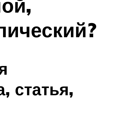
ной,
лический?
я
, статья,