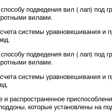
способу подведения вил ( лап) под 
воротными вилами.
асчета системы уравновешивания и 
еред.
способу подведения вил ( лап) под 
воротными вилами.
асчета системы уравновешивания и 
ред.
е и распространенное приспособлени
оддоны, которые установлены на под