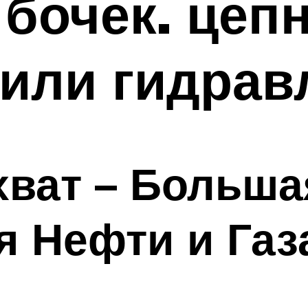
 бочек. цеп
или гидрав
хват – Больша
 Нефти и Газа