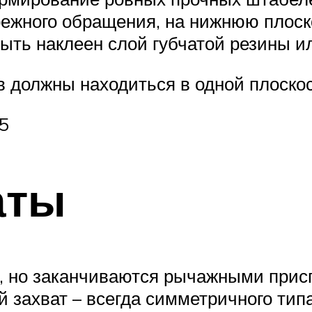
режного обращения, на нижнюю плоск
быть наклеен слой губчатой резины 
в должны находиться в одной плоск
5
аты
 но заканчиваются рычажными прис
 захват – всегда симметричного тип