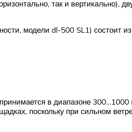
оризонтально, так и вертикально), д
тности, модели dl-500 SL1) состоит 
принимается в диапазоне 300…1000 к
адках, поскольку при сильном ветре