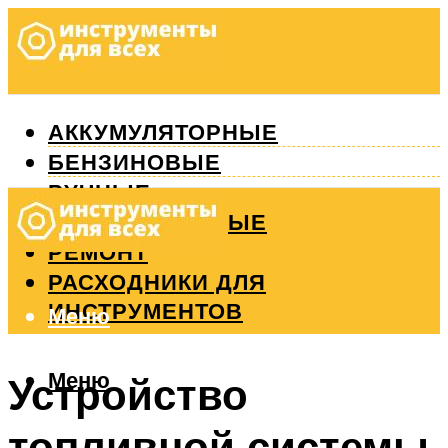
АККУМУЛЯТОРНЫЕ
БЕНЗИНОВЫЕ
РУЧНЫЕ
ИЗМЕРИТЕЛЬНЫЕ
РЕМОНТ
РАСХОДНИКИ ДЛЯ
ИНСТРУМЕНТОВ
Меню
Меню
Устройство
топливной системы