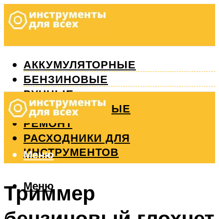
АККУМУЛЯТОРНЫЕ
БЕНЗИНОВЫЕ
РУЧНЫЕ
ИЗМЕРИТЕЛЬНЫЕ
РЕМОНТ
РАСХОДНИКИ ДЛЯ
ИНСТРУМЕНТОВ
Меню
Меню
Триммер
бензиновый глохнет