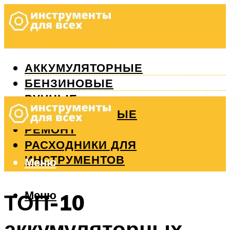
АККУМУЛЯТОРНЫЕ
БЕНЗИНОВЫЕ
РУЧНЫЕ
ИЗМЕРИТЕЛЬНЫЕ
РЕМОНТ
РАСХОДНИКИ ДЛЯ
ИНСТРУМЕНТОВ
Меню
Меню
ТОП-10
аккумуляторных