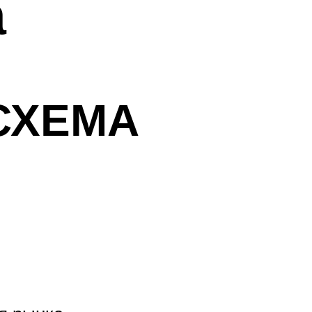
а
СХЕМА