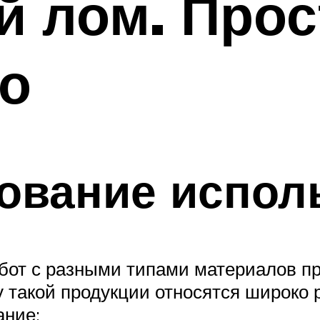
 лом. Прос
о
ование испол
бот с разными типами материалов п
у такой продукции относятся широко
ание: