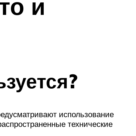
то и
ьзуется?
редусматривают использование
 распространенные технические