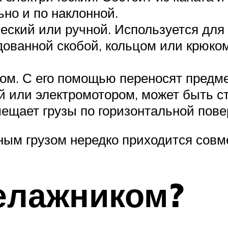
ьно и по наклонной.
ческий или ручной. Используется дл
удованной скобой, кольцом или крюко
юком. С его помощью переносят предм
й или электромотором, может быть 
щает грузы по горизонтальной пове
ным грузом нередко приходится сов
келажником?