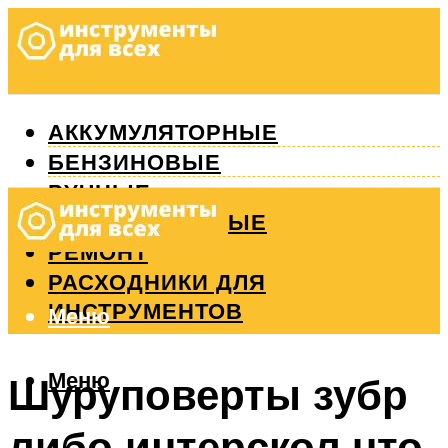
АККУМУЛЯТОРНЫЕ
БЕНЗИНОВЫЕ
РУЧНЫЕ
ИЗМЕРИТЕЛЬНЫЕ
РЕМОНТ
РАСХОДНИКИ ДЛЯ
ИНСТРУМЕНТОВ
Меню
Меню
Шуруповерты зубр
либо интерскол что