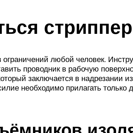
ться стриппе
ограничений любой человек. Инструм
вить проводник в рабочую поверхнос
который заключается в надрезании из
илие необходимо прилагать только 
съёмников изол