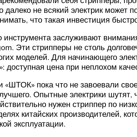
зарекомендовали себя стрипперы, пр
ко далеко не всякий электрик может 
нимать, что такая инвестиция быстро
го инструмента заслуживают внимани
gom. Эти стрипперы не столь долгов
огих моделей. Для начинающего элек
: доступная цена при неплохом каче
 «ШТОК» пока что не завоевали свое
лучшего. Опытные электрики шутят, 
ействительно нужен стриппер по низк
делях китайских производителей, кот
кой эксплуатации.