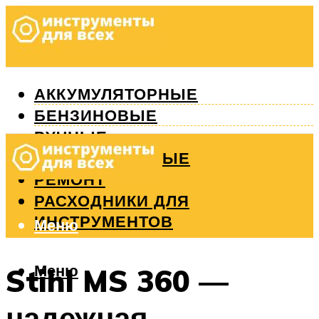
АККУМУЛЯТОРНЫЕ
БЕНЗИНОВЫЕ
РУЧНЫЕ
ИЗМЕРИТЕЛЬНЫЕ
РЕМОНТ
РАСХОДНИКИ ДЛЯ
ИНСТРУМЕНТОВ
Меню
Меню
Stihl MS 360 —
надежная