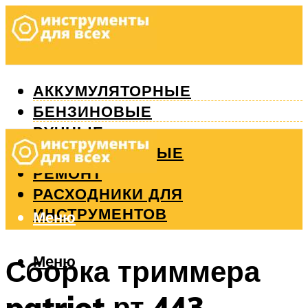
АККУМУЛЯТОРНЫЕ
БЕНЗИНОВЫЕ
РУЧНЫЕ
ИЗМЕРИТЕЛЬНЫЕ
РЕМОНТ
РАСХОДНИКИ ДЛЯ
ИНСТРУМЕНТОВ
Меню
Меню
Сборка триммера
patriot рт 443