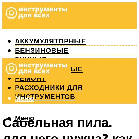
АККУМУЛЯТОРНЫЕ
БЕНЗИНОВЫЕ
РУЧНЫЕ
ИЗМЕРИТЕЛЬНЫЕ
РЕМОНТ
РАСХОДНИКИ ДЛЯ
ИНСТРУМЕНТОВ
Меню
Меню
Сабельная пила.
для чего нужна? как