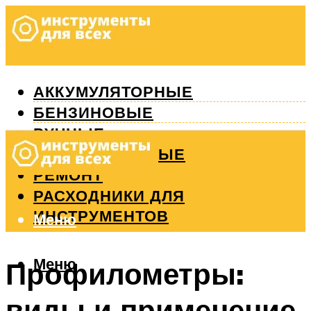
АККУМУЛЯТОРНЫЕ
БЕНЗИНОВЫЕ
РУЧНЫЕ
ИЗМЕРИТЕЛЬНЫЕ
РЕМОНТ
РАСХОДНИКИ ДЛЯ
ИНСТРУМЕНТОВ
Меню
Меню
Профилометры:
виды и применение