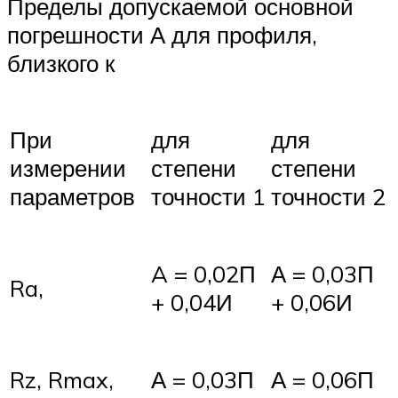
Пределы допускаемой основной
погрешности А для профиля,
близкого к
При
для
для
измерении
степени
степени
параметров
точности 1
точности 2
A = 0,02П
А = 0,03П
Ra,
+ 0,04И
+ 0,06И
Rz, Rmax,
А = 0,03П
А = 0,06П