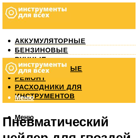
АККУМУЛЯТОРНЫЕ
БЕНЗИНОВЫЕ
РУЧНЫЕ
ИЗМЕРИТЕЛЬНЫЕ
РЕМОНТ
РАСХОДНИКИ ДЛЯ
ИНСТРУМЕНТОВ
Меню
Меню
Пневматический
нейлер для гвоздей.