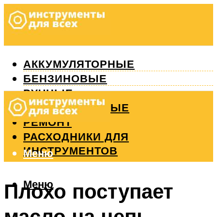
АККУМУЛЯТОРНЫЕ
БЕНЗИНОВЫЕ
РУЧНЫЕ
ИЗМЕРИТЕЛЬНЫЕ
РЕМОНТ
РАСХОДНИКИ ДЛЯ
ИНСТРУМЕНТОВ
Меню
Меню
Плохо поступает
масло на цепь