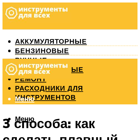
АККУМУЛЯТОРНЫЕ
БЕНЗИНОВЫЕ
РУЧНЫЕ
ИЗМЕРИТЕЛЬНЫЕ
РЕМОНТ
РАСХОДНИКИ ДЛЯ
ИНСТРУМЕНТОВ
Меню
Меню
3 способа: как
сделать плавный