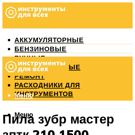
АККУМУЛЯТОРНЫЕ
БЕНЗИНОВЫЕ
РУЧНЫЕ
ИЗМЕРИТЕЛЬНЫЕ
РЕМОНТ
РАСХОДНИКИ ДЛЯ
ИНСТРУМЕНТОВ
Меню
Меню
Пила зубр мастер
зптк 210 1500