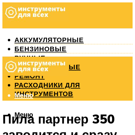
АККУМУЛЯТОРНЫЕ
БЕНЗИНОВЫЕ
РУЧНЫЕ
ИЗМЕРИТЕЛЬНЫЕ
РЕМОНТ
РАСХОДНИКИ ДЛЯ
ИНСТРУМЕНТОВ
Меню
Меню
Пила партнер 350
заводится и сразу