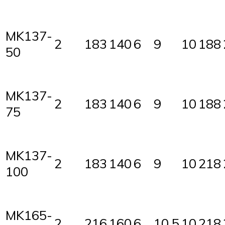
MK137-
2
183
140
6
9
10
188
50
MK137-
2
183
140
6
9
10
188
75
MK137-
2
183
140
6
9
10
218
100
MK165-
2
216
160
6
10,5
10
218