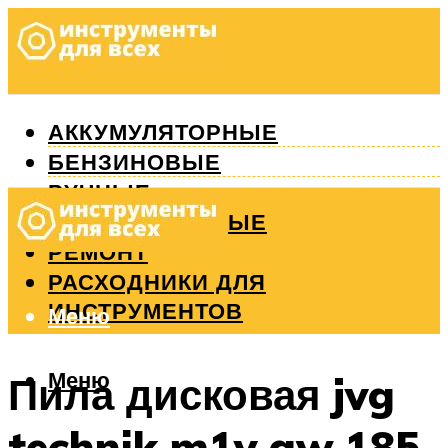
АККУМУЛЯТОРНЫЕ
БЕНЗИНОВЫЕ
РУЧНЫЕ
ИЗМЕРИТЕЛЬНЫЕ
РЕМОНТ
РАСХОДНИКИ ДЛЯ
ИНСТРУМЕНТОВ
Меню
Меню
Пила дисковая jvg
technik m1y gw 185