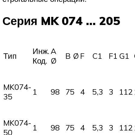
Серия MK 074 … 205
Инж.
A
Тип
B Ø
F
C1
F1
G1
Код.
Ø
MK074-
1
98
75
4
5,3
3
112
35
MK074-
1
98
75
4
5,3
3
112
50