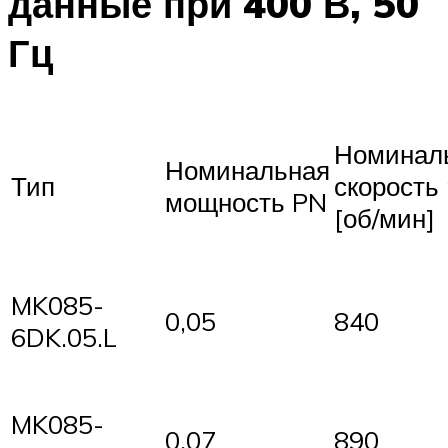
данные при 400 В, 50
Гц
Номинал
Номинальная
Тип
скорость
мощность PN
[об/мин]
MK085-
0,05
840
6DK.05.L
MK085-
0,07
890