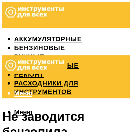
АККУМУЛЯТОРНЫЕ
БЕНЗИНОВЫЕ
РУЧНЫЕ
ИЗМЕРИТЕЛЬНЫЕ
РЕМОНТ
РАСХОДНИКИ ДЛЯ
ИНСТРУМЕНТОВ
Меню
Меню
Не заводится
бензопила