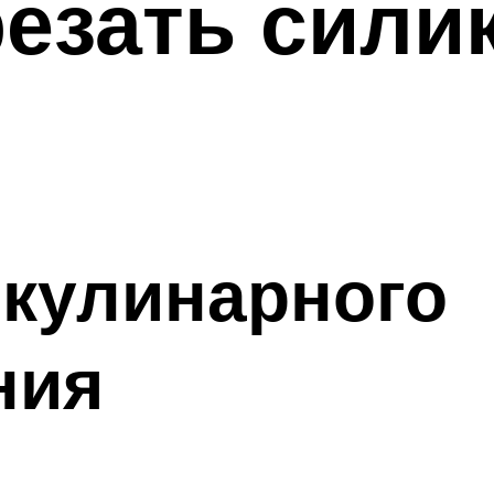
резать сил
 кулинарного
ния