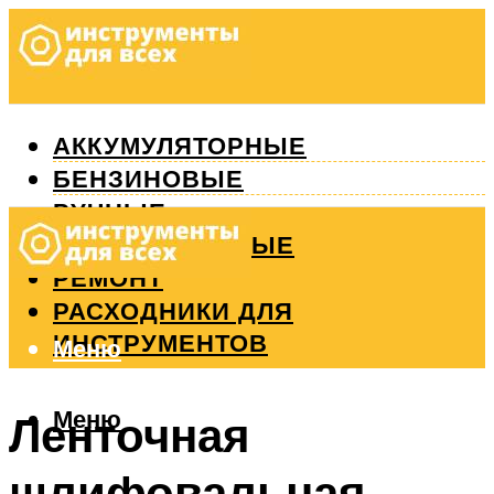
АККУМУЛЯТОРНЫЕ
БЕНЗИНОВЫЕ
РУЧНЫЕ
ИЗМЕРИТЕЛЬНЫЕ
РЕМОНТ
РАСХОДНИКИ ДЛЯ
ИНСТРУМЕНТОВ
Меню
Меню
Ленточная
шлифовальная