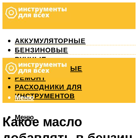
АККУМУЛЯТОРНЫЕ
БЕНЗИНОВЫЕ
РУЧНЫЕ
ИЗМЕРИТЕЛЬНЫЕ
РЕМОНТ
РАСХОДНИКИ ДЛЯ
ИНСТРУМЕНТОВ
Меню
Меню
Какое масло
добавлять в бензин