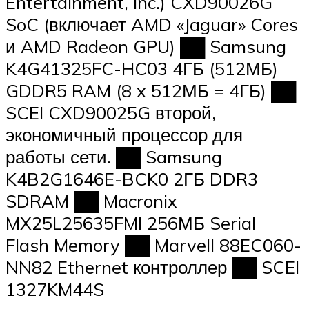
Entertainment, Inc.) CXD90026G
SoC (включает AMD «Jaguar» Cores
и AMD Radeon GPU) ██ Samsung
K4G41325FC-HC03 4ГБ (512МБ)
GDDR5 RAM (8 x 512МБ = 4ГБ) ██
SCEI CXD90025G второй,
экономичный процессор для
работы сети. ██ Samsung
K4B2G1646E-BCK0 2ГБ DDR3
SDRAM ██ Macronix
MX25L25635FMI 256МБ Serial
Flash Memory ██ Marvell 88EC060-
NN82 Ethernet контроллер ██ SCEI
1327KM44S