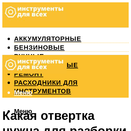
АККУМУЛЯТОРНЫЕ
БЕНЗИНОВЫЕ
РУЧНЫЕ
ИЗМЕРИТЕЛЬНЫЕ
РЕМОНТ
РАСХОДНИКИ ДЛЯ
ИНСТРУМЕНТОВ
Меню
Меню
Какая отвертка
нужна для разборки