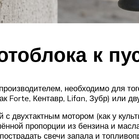
отоблока к пу
производителем, необходимо для тог
ак Forte, Кентавр, Lifan, Зубр) или д
ей с двухтактным мотором (как у куль
лённой пропорции из бензина и масла
т пострадать свечи запала и топливоп