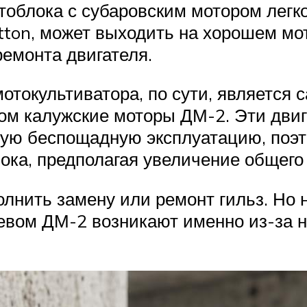
тоблока с субаровским мотором легко
atton, может выходить на хорошем м
ремонта двигателя.
отокультиватора, по сути, является 
вном калужские моторы ДМ-2. Эти дви
амую беспощадную эксплуатацию, поэт
ка, предполагая увеличение общего с
нить замену или ремонт гильз. Но на
евом ДМ-2 возникают именно из-за н