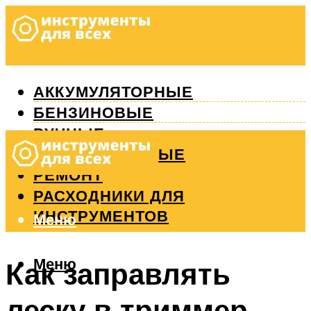
АККУМУЛЯТОРНЫЕ
БЕНЗИНОВЫЕ
РУЧНЫЕ
ИЗМЕРИТЕЛЬНЫЕ
РЕМОНТ
РАСХОДНИКИ ДЛЯ
ИНСТРУМЕНТОВ
Меню
Меню
Как заправлять
леску в триммер