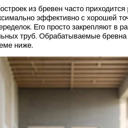
остроек из бревен часто приходится 
ксимально эффективно с хорошей точ
еределок. Его просто закрепляют в р
льных труб. Обрабатываемые бревна
еме ниже.