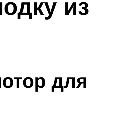
лодку из
мотор для