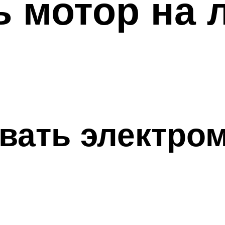
ь мотор на 
вать электро