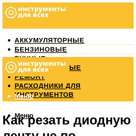
АККУМУЛЯТОРНЫЕ
БЕНЗИНОВЫЕ
РУЧНЫЕ
ИЗМЕРИТЕЛЬНЫЕ
РЕМОНТ
РАСХОДНИКИ ДЛЯ
ИНСТРУМЕНТОВ
Меню
Меню
Как резать диодную
ленту не по