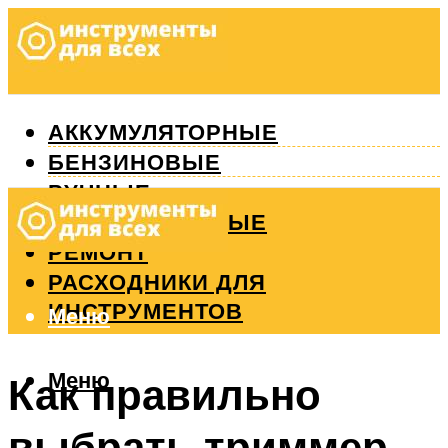
АККУМУЛЯТОРНЫЕ
БЕНЗИНОВЫЕ
РУЧНЫЕ
ИЗМЕРИТЕЛЬНЫЕ
РЕМОНТ
РАСХОДНИКИ ДЛЯ
ИНСТРУМЕНТОВ
Меню
Меню
Как правильно
выбрать триммер